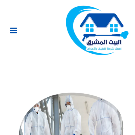
خطي
لى
لمحتوى