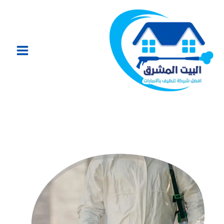
خطي
لى
لمحتوى