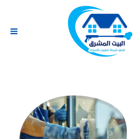
خطي
لى
لمحتوى