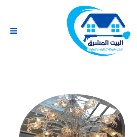
خطي
لى
لمحتوى