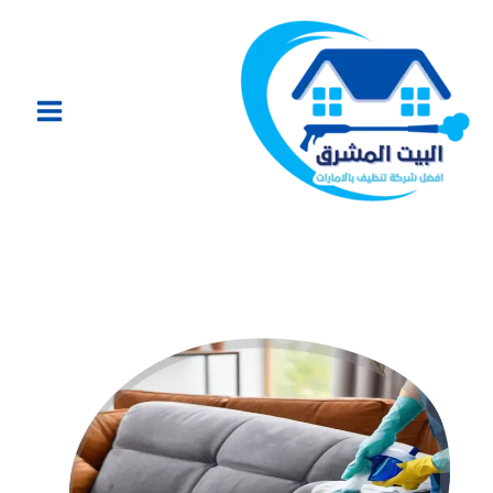
خطي
لى
لمحتوى