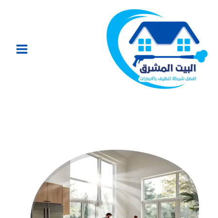
خطي
لى
لمحتوى