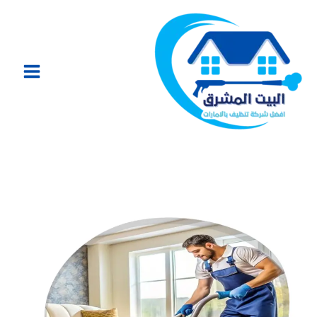
خطي
لى
لمحتوى