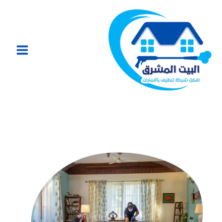
خطي
لى
لمحتوى