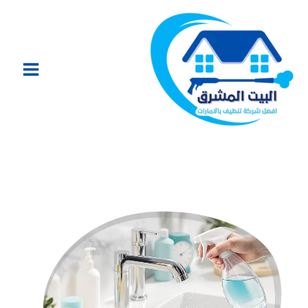
خطي
لى
لمحتوى